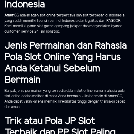
Indonesia
AmerGG
adalah agen slot online terpercaya dan slot terbesar di Indonesia
yang sudah memiliki lisensi resmi di Indonesia dan legalitas dari PAGCOR.
Kami memiliki game slot gacor gampang jackpot dan menyediakan layanan
customer service 24 jam nonstop.
Jenis Permainan dan Rahasia
Pola Slot Online Yang Harus
Anda Ketahui Sebelum
Bermain
Banyak jenis permainan yang tersedia dalam slot online, namun rahasia pola
slot online adalah melihat di mana Anda bermain. Jika bermain di AmerGG,
Anda dapat yakin karena memiliki kredibilitas tinggi dengan transaksi cepat
dan aman.
Trik atau Pola JP Slot
Terbaik dan PP Slot Paling