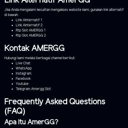
Link Alternatif AmerGG
Jika Anda mengalami kesulitan mengakses website kami, gunakan link alternatif
di bawah:
Link Alnternatif 1
Link Alnternatif 2
Rtp Slot AMERGG 1
Rtp Slot AMERGG 2
Kontak AMERGG
Hubungi kami melalui berbagai channel berikut:
Live Chat
WhatsApp
Instagram
Facebook
Youtube
Telegram Amergg Slot
Frequently Asked Questions
(FAQ)
Apa Itu AmerGG?