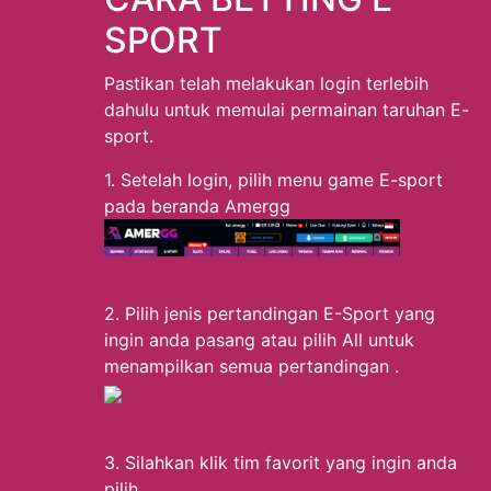
SPORT
Pastikan telah melakukan login terlebih
dahulu untuk memulai permainan taruhan E-
sport.
1. Setelah login, pilih menu game E-sport
pada beranda Amergg
2. Pilih jenis pertandingan E-Sport yang
ingin anda pasang atau pilih All untuk
menampilkan semua pertandingan .
3. Silahkan klik tim favorit yang ingin anda
pilih.