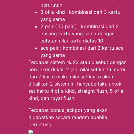
berurutan
3 of a kind : kombinasi dari 3 kartu
yang sama
2 pair ( 10 pair ) : kombinasi dari 2
pasang kartu yang sama dengan
catatan nilai kartu diatas 10
ace pair : kombinasi dari 2 kartu ace
yang sama
Terdapat sistem NJX2 atau disebut dengan
non joker di kali 2 jadi nilai set kartu murni
dari 7 kartu maka nilai set kartu akan
dikalikan 2 sistem ini hanyaberlaku untuk
set kartu 4 of a kind, straight flush, 5 of a
kind, dan royal flush.
Terdapat bonus jackpot yang akan
didapatkan secara random apabila
beruntung