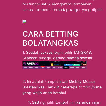
berfungsi untuk mengontrol tembakan
secara otomatis terhadap target yang dipilih
CARA BETTING
BOLATANGKAS
1. Setelah sukses login, pilih TANGKAS.
Silahkan tunggu loading hingga selesai
2. Ini adalah tampilan tab Mickey Mouse
Bolatangkas. Berikut beberapa tombol/panel
yang wajib anda ketahui
Setting, pilih tombol ini jika anda ingin