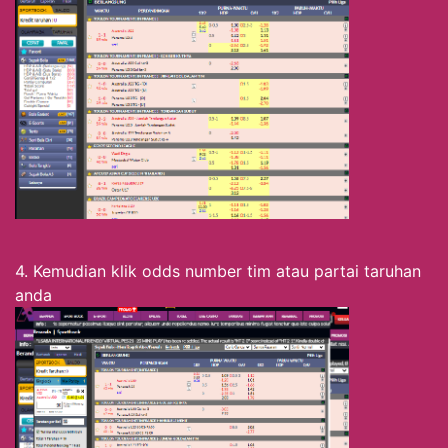
4. Kemudian klik odds number tim atau partai taruhan
anda