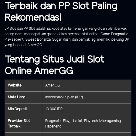
Terbaik dan PP Slot Paling
Rekomendasi
JP Slot dan PP Slot adalah jackpot atau kemenangan yang dicari oleh banyak
orang demi mendapatkan gacor dalam bermain slot online. Game Pragmatic
Play seperti Sweet Bonanza, Sugar Rush, dan banyak lagi memiliki peluang JP
yang tinggi di AmerGG.
Tentang Situs Judi Slot
Online AmerGG
Website
AmerGG
Mata Uang
Indonesian Rupiah (IDR)
Min Deposit
10.000 IDR
Provider Slot
Pragmatic Play, Idn slot, Playtech, Microgaming,
Terbaik
Habanero