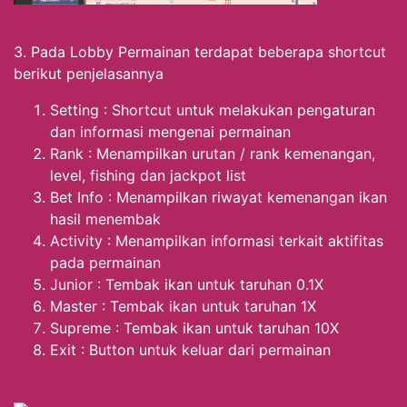
3. Pada Lobby Permainan terdapat beberapa shortcut
berikut penjelasannya
Setting : Shortcut untuk melakukan pengaturan
dan informasi mengenai permainan
Rank : Menampilkan urutan / rank kemenangan,
level, fishing dan jackpot list
Bet Info : Menampilkan riwayat kemenangan ikan
hasil menembak
Activity : Menampilkan informasi terkait aktifitas
pada permainan
Junior : Tembak ikan untuk taruhan 0.1X
Master : Tembak ikan untuk taruhan 1X
Supreme : Tembak ikan untuk taruhan 10X
Exit : Button untuk keluar dari permainan