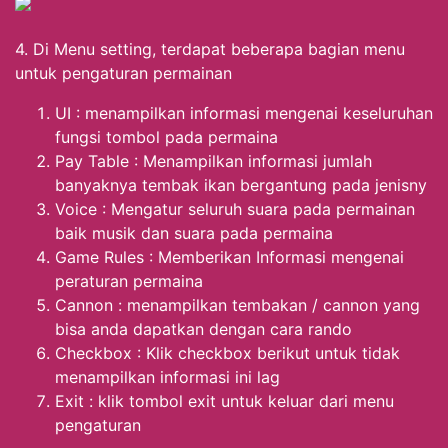
4. Di Menu setting, terdapat beberapa bagian menu
untuk pengaturan permainan
UI : menampilkan informasi mengenai keseluruhan
fungsi tombol pada permaina
Pay Table : Menampilkan informasi jumlah
banyaknya tembak ikan bergantung pada jenisny
Voice : Mengatur seluruh suara pada permainan
baik musik dan suara pada permaina
Game Rules : Memberikan Informasi mengenai
peraturan permaina
Cannon : menampilkan tembakan / cannon yang
bisa anda dapatkan dengan cara rando
Checkbox : Klik checkbox berikut untuk tidak
menampilkan informasi ini lag
Exit : klik tombol exit untuk keluar dari menu
pengaturan