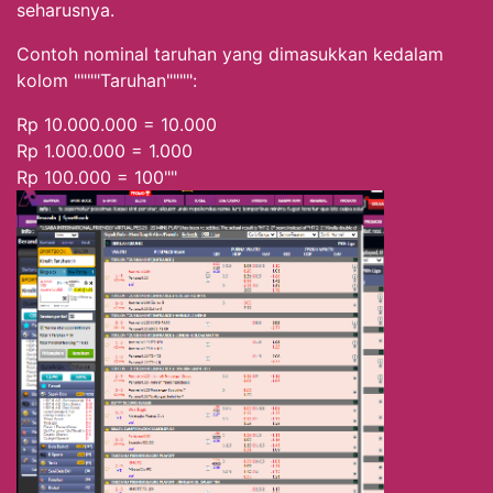
seharusnya.
Contoh nominal taruhan yang dimasukkan kedalam
kolom """"Taruhan"""":
Rp 10.000.000 = 10.000
Rp 1.000.000 = 1.000
Rp 100.000 = 100""