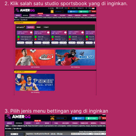
2. Klik salah satu studio sportsbook yang di inginkan.
3. Pilih jenis menu bettingan yang di inginkan