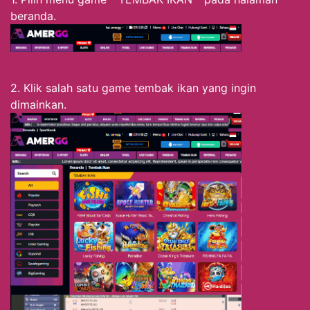
beranda.
2. Klik salah satu game tembak ikan yang ingin
dimainkan.