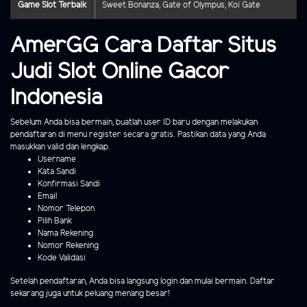
Game Slot Terbaik
Sweet Bonanza, Gate of Olympus, Koi Gate
AmerGG Cara Daftar Situs
Judi Slot Online Gacor
Indonesia
Sebelum Anda bisa bermain, buatlah user ID baru dengan melakukan
pendaftaran di menu register secara gratis. Pastikan data yang Anda
masukkan valid dan lengkap.
Username
Kata Sandi
Konfirmasi Sandi
Email
Nomor Telepon
Pilih Bank
Nama Rekening
Nomor Rekening
Kode Validasi
Setelah pendaftaran, Anda bisa langsung login dan mulai bermain. Daftar
sekarang juga untuk peluang menang besar!